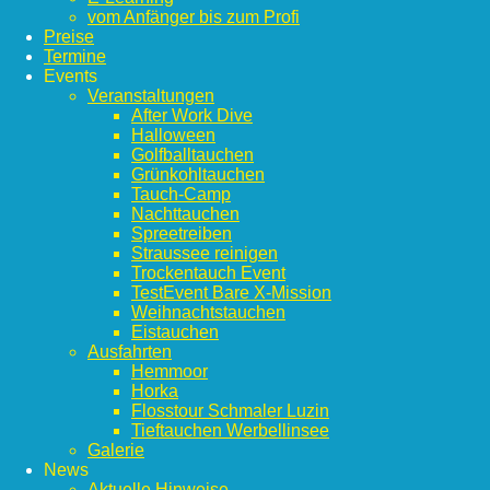
vom Anfänger bis zum Profi
Preise
Termine
Events
Veranstaltungen
After Work Dive
Halloween
Golfballtauchen
Grünkohltauchen
Tauch-Camp
Nachttauchen
Spreetreiben
Straussee reinigen
Trockentauch Event
TestEvent Bare X-Mission
Weihnachtstauchen
Eistauchen
Ausfahrten
Hemmoor
Horka
Flosstour Schmaler Luzin
Tieftauchen Werbellinsee
Galerie
News
Aktuelle Hinweise