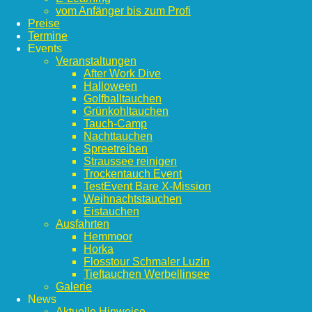
vom Anfänger bis zum Profi
Preise
Termine
Events
Veranstaltungen
After Work Dive
Halloween
Golfballtauchen
Grünkohltauchen
Tauch-Camp
Nachttauchen
Spreetreiben
Straussee reinigen
Trockentauch Event
TestEvent Bare X-Mission
Weihnachtstauchen
Eistauchen
Ausfahrten
Hemmoor
Horka
Flosstour Schmaler Luzin
Tieftauchen Werbellinsee
Galerie
News
Aktuelle Hinweise