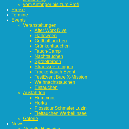
vom Anfänger bis zum Profi
Preise
Termine
Events
Veranstaltungen
After Work Dive
Halloween
Golfballtauchen
Grünkohltauchen
Tauch-Camp
Nachttauchen
Spreetreiben
Straussee reinigen
Trockentauch Event
TestEvent Bare X-Mission
Weihnachtstauchen
Eistauchen
Ausfahrten
Hemmoor
Horka
Flosstour Schmaler Luzin
Tieftauchen Werbellinsee
Galerie
News
Aktuelle Hinweise