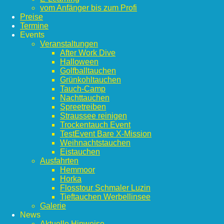
vom Anfänger bis zum Profi
Preise
Termine
Events
Veranstaltungen
After Work Dive
Halloween
Golfballtauchen
Grünkohltauchen
Tauch-Camp
Nachttauchen
Spreetreiben
Straussee reinigen
Trockentauch Event
TestEvent Bare X-Mission
Weihnachtstauchen
Eistauchen
Ausfahrten
Hemmoor
Horka
Flosstour Schmaler Luzin
Tieftauchen Werbellinsee
Galerie
News
Aktuelle Hinweise