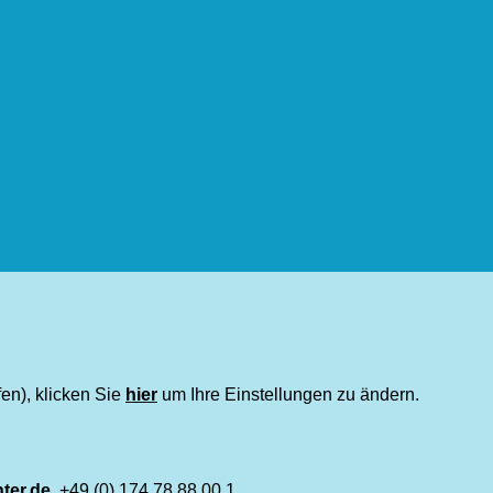
fen), klicken Sie
hier
um Ihre Einstellungen zu ändern.
ter.de
, +49 (0) 174 78 88 00 1