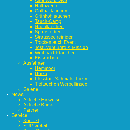
After Work Dive
Halloween
Golfballtauchen
Grünkohltauchen
Tauch-Camp
Nachttauchen
Spreetreiben
Straussee reinigen
Trockentauch Event
TestEvent Bare X-Mission
Weihnachtstauchen
Eistauchen
Ausfahrten
Hemmoor
Horka
Flosstour Schmaler Luzin
Tieftauchen Werbellinsee
Galerie
News
Aktuelle Hinweise
Aktuelle Kurse
Partner
Service
Kontakt
SUP Verleih