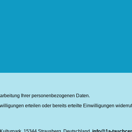
erarbeitung Ihrer personenbezogenen Daten.
lligungen erteilen oder bereits erteilte Einwilligungen widerru
Kulturpark, 15344 Strausberg, Deutschland,
info@1a-tauchcen