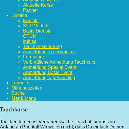
Aktuelle Kurse
Partner
Service
Kontakt
SUP Verleih
Basis Dienste
GTÜM
Imbiss
Tauchversicherung
Anmeldungen / Formulare
Formulare
Verbindliche Anmeldung Tauchkurs
Anmeldung Spezial Event
Anmeldung Basis Event
Anmeldung Tagesausflug
Logbuch
Öffnungszeiten
Suche
Menü
Menü
Tauchkurse
Tauchen lernen ist Vertrauenssache. Das hat für uns von
Anfang an Priorität! Wir wollen nicht, dass Du einfach Deinen