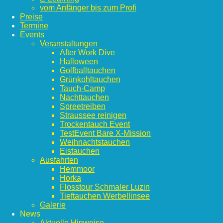
vom Anfänger bis zum Profi
Preise
Termine
Events
Veranstaltungen
After Work Dive
Halloween
Golfballtauchen
Grünkohltauchen
Tauch-Camp
Nachttauchen
Spreetreiben
Straussee reinigen
Trockentauch Event
TestEvent Bare X-Mission
Weihnachtstauchen
Eistauchen
Ausfahrten
Hemmoor
Horka
Flosstour Schmaler Luzin
Tieftauchen Werbellinsee
Galerie
News
Aktuelle Hinweise