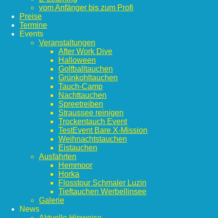
vom Anfänger bis zum Profi
Preise
Termine
Events
Veranstaltungen
After Work Dive
Halloween
Golfballtauchen
Grünkohltauchen
Tauch-Camp
Nachttauchen
Spreetreiben
Straussee reinigen
Trockentauch Event
TestEvent Bare X-Mission
Weihnachtstauchen
Eistauchen
Ausfahrten
Hemmoor
Horka
Flosstour Schmaler Luzin
Tieftauchen Werbellinsee
Galerie
News
Aktuelle Hinweise