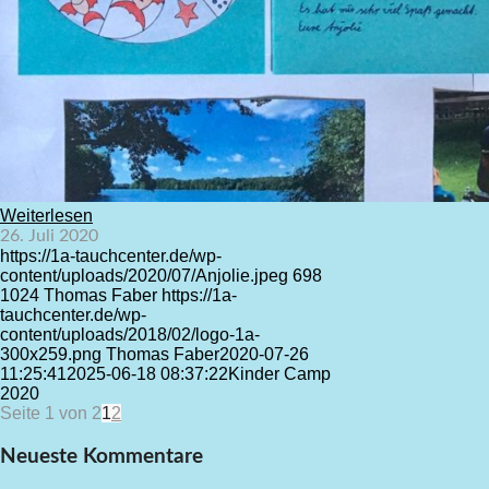
Weiterlesen
26. Juli 2020
https://1a-tauchcenter.de/wp-
content/uploads/2020/07/Anjolie.jpeg
698
1024
Thomas Faber
https://1a-
tauchcenter.de/wp-
content/uploads/2018/02/logo-1a-
300x259.png
Thomas Faber
2020-07-26
11:25:41
2025-06-18 08:37:22
Kinder Camp
2020
Seite 1 von 2
1
2
Neueste Kommentare