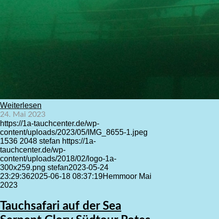
Weiterlesen
24. Mai 2023
https://1a-tauchcenter.de/wp-
content/uploads/2023/05/IMG_8655-1.jpeg
1536
2048
stefan
https://1a-
tauchcenter.de/wp-
content/uploads/2018/02/logo-1a-
300x259.png
stefan
2023-05-24
23:29:36
2025-06-18 08:37:19
Hemmoor Mai
2023
Tauchsafari auf der Sea