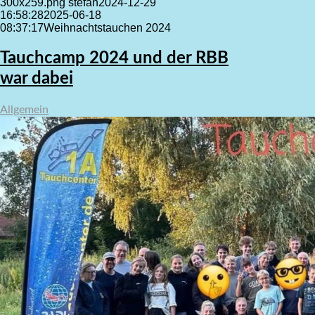
300x259.png
stefan
2024-12-29
16:58:28
2025-06-18
08:37:17
Weihnachtstauchen 2024
Tauchcamp 2024 und der RBB
war dabei
Allgemein