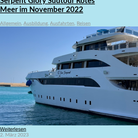
Serpent Glory Südtour Rotes
Meer im November 2022
Allgemein
,
Ausbildung
,
Ausfahrten
,
Reisen
Weiterlesen
2. März 2023