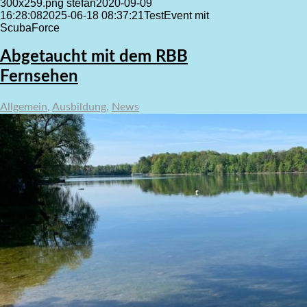
300x259.png
stefan
2020-09-09
16:28:08
2025-06-18 08:37:21
TestEvent mit
ScubaForce
Abgetaucht mit dem RBB
Fernsehen
Allgemein
,
Ausbildung
,
News