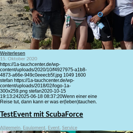
Weiterlesen
15. Oktober 2020
https://1a-tauchcenter.de/wp-
content/uploads/2020/10/f4927975-a1b8-
4873-a66e-949c0eeecb5f.jpg
1049
1600
stefan
https://1a-tauchcenter.de/wp-
content/uploads/2018/02/logo-1a-
300x259.png
stefan
2020-10-15
19:13:24
2025-06-18 08:37:20
Wenn einer eine
Reise tut, dann kann er was er(leben)tauchen.
TestEvent mit ScubaForce
Allgemein
,
Equipment
,
Event
,
Service