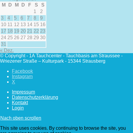
M
D
M
D
F
S
S
1
2
3
4
5
6
7
8
9
10
11
12
13
14
15
16
17
18
19
20
21
22
23
24
25
26
27
28
29
30
31
« Dez.
© Copyright - 1A Tauchcenter - Tauchbasis am Straussee -
Wriezener Straße – Kulturpark - 15344 Strausberg
Facebook
Instagram
X
Impressum
Datenschutzerklärung
Kontakt
Login
Nach oben scrollen
This site uses cookies. By continuing to browse the site, you