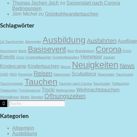
Thomas Jochen Joch
zu
Saisonstart nach Corona
Bedingungen
Jörn Michel
zu
Grünkohlwandertauchen
Schlagwörter
Ausbildung
Ausfahrten
Ausflüge
1A-Tauchcenter
Atemregler
Basisevent
Corona
Ausrüstung
Basis
Boot
Brandenburg
Event
Events
Hemmoor
Gozo
Grünkohltauchen
Grünkohlwandern
Jackets
Neuigkeiten
News
Kindercamp
Kindertauchen
Messe
Reisen
Scubaforce
OWD
PADI
Peregrine
Saisonstart
Shaerwater
Tauchcamp
Tauchen
Tauchcomputer
Tauchen nach Corona
Tauchsafari
Tieftauchen
Trocki
Weihnachtstauchen
Tiettauchen
Trockenanzug
Weihnachten
Öffnungszeiten
Werbellinsee
Winter
Ägypten
Kategorien
Allgemein
Ausbildung