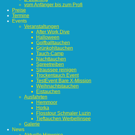
vom Anfänger bis zum Profi
Preise
Termine
Events
Veranstaltungen
After Work Dive
Halloween
Golfballtauchen
Grünkohltauchen
Tauch-Camp
Nachttauchen
Spreetreiben
Straussee reinigen
Trockentauch Event
TestEvent Bare X-Mission
Weihnachtstauchen
Eistauchen
Ausfahrten
Hemmoor
Horka
Flosstour Schmaler Luzin
Tieftauchen Werbellinsee
Galerie
News
Aktuelle Hinweise