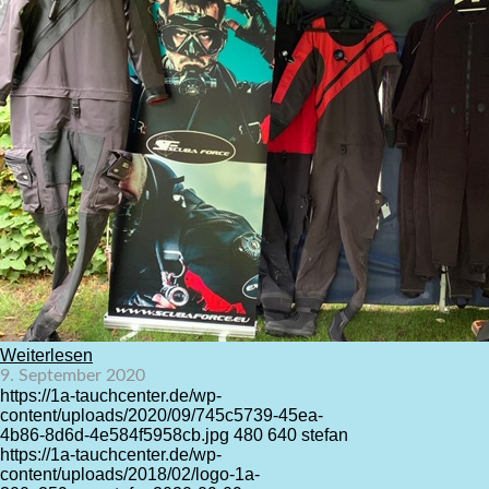
Weiterlesen
9. September 2020
https://1a-tauchcenter.de/wp-
content/uploads/2020/09/745c5739-45ea-
4b86-8d6d-4e584f5958cb.jpg
480
640
stefan
https://1a-tauchcenter.de/wp-
content/uploads/2018/02/logo-1a-