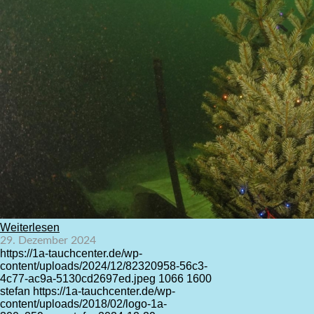
Weiterlesen
29. Dezember 2024
https://1a-tauchcenter.de/wp-
content/uploads/2024/12/82320958-56c3-
4c77-ac9a-5130cd2697ed.jpeg
1066
1600
stefan
https://1a-tauchcenter.de/wp-
content/uploads/2018/02/logo-1a-