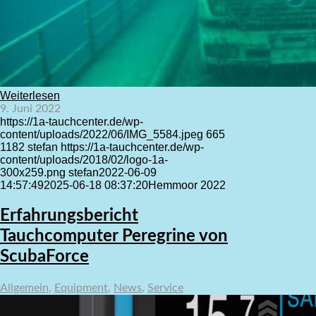
Weiterlesen
9. Juni 2022
https://1a-tauchcenter.de/wp-
content/uploads/2022/06/IMG_5584.jpeg
665
1182
stefan
https://1a-tauchcenter.de/wp-
content/uploads/2018/02/logo-1a-
300x259.png
stefan
2022-06-09
14:57:49
2025-06-18 08:37:20
Hemmoor 2022
Erfahrungsbericht
Tauchcomputer Peregrine von
ScubaForce
Allgemein
,
Equipment
,
News
,
Service