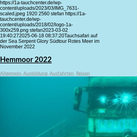
https://1a-tauchcenter.de/wp-
content/uploads/2023/03/IMG_7631-
scaled.jpeg
1920
2560
stefan
https://1a-
tauchcenter.de/wp-
content/uploads/2018/02/logo-1a-
300x259.png
stefan
2023-03-02
19:40:27
2025-06-18 08:37:20
Tauchsafari auf
der Sea Serpent Glory Südtour Rotes Meer im
November 2022
Hemmoor 2022
Allgemein
,
Ausbildung
,
Ausfahrten
,
Reisen