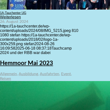
1A-Tauchenter UG
Weiterlesen
26. August 2024
https://1a-tauchcenter.de/wp-
content/uploads/2024/08/IMG_5215.jpeg
810
1080
stefan
https://1a-tauchcenter.de/wp-
content/uploads/2018/02/logo-1a-
300x259.png
stefan
2024-08-26
16:09:58
2025-06-18 08:37:18
Tauchcamp
2024 und der RBB war dabei
Hemmoor Mai 2023
Allgemein
,
Ausbildung
,
Ausfahrten
,
Event
,
Reisen