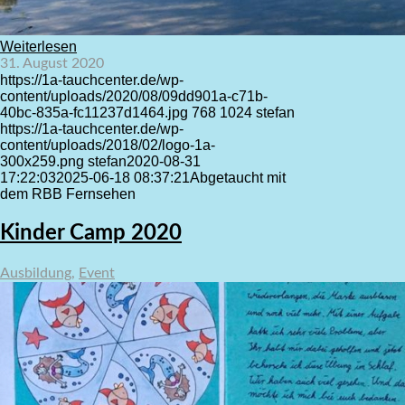
Weiterlesen
31. August 2020
https://1a-tauchcenter.de/wp-
content/uploads/2020/08/09dd901a-c71b-
40bc-835a-fc11237d1464.jpg
768
1024
stefan
https://1a-tauchcenter.de/wp-
content/uploads/2018/02/logo-1a-
300x259.png
stefan
2020-08-31
17:22:03
2025-06-18 08:37:21
Abgetaucht mit
dem RBB Fernsehen
Kinder Camp 2020
Ausbildung
,
Event