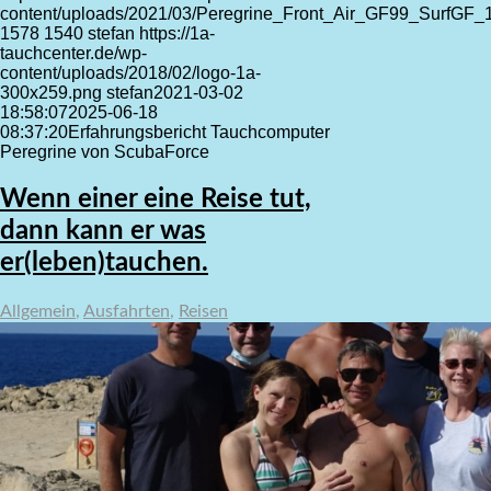
content/uploads/2021/03/Peregrine_Front_Air_GF99_SurfGF_
1578
1540
stefan
https://1a-
tauchcenter.de/wp-
content/uploads/2018/02/logo-1a-
300x259.png
stefan
2021-03-02
18:58:07
2025-06-18
08:37:20
Erfahrungsbericht Tauchcomputer
Peregrine von ScubaForce
Wenn einer eine Reise tut,
dann kann er was
er(leben)tauchen.
Allgemein
,
Ausfahrten
,
Reisen