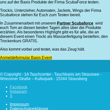
uns auf der Basis Produkte der Firma ScubaForce testen.
Trockis, Unterzieher, Automaten, Jackets, Wings der Firma
Scubaforce stehen für Euch zum Testen bereit.
In Zusammenarbeit mit unserem
Partner Scubaforce
wird
euch Tom an diesen beiden Tagen alles über die Produkte
erzählen. Als besonderes Highlight gibt es für alle, die an
diesem Event einen Trocki als Massanfertigung bestellen, den
Trockenkurs GRATIS.
Also kommt vorbei und testet, was das Zeug hält.
Anmeldeformular Basis Event
© Copyright - 1A Tauchcenter - Tauchbasis am Straussee -
Wriezener Straße – Kulturpark - 15344 Strausberg
Facebook
Instagram
X
Impressum
Datenschutzerklärung