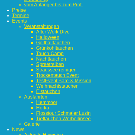
vom Anfänger bis zum Profi
Preise
Termine
Events
Veranstaltungen
After Work Dive
Halloween
Golfballtauchen
Grünkohltauchen
Tauch-Camp
Nachttauchen
Spreetreiben
Straussee reinigen
Trockentauch Event
TestEvent Bare X-Mission
Weihnachtstauchen
Eistauchen
Ausfahrten
Hemmoor
Horka
Flosstour Schmaler Luzin
Tieftauchen Werbellinsee
Galerie
News
Aktuelle Hinweise