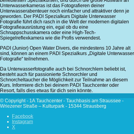
beliebtesten Spezialkursen, und durch die große Auswahl an
Unterwasserkameras ist das Fotografieren deiner
Unterwasserabenteuer noch einfacher und attraktiver denn je
geworden. Der PADI Spezialkurs Digitale Unterwasser
Fotografie führt dich rasch in die Welt der modernen digitalen
Fotografieausrüstung ein, egal ob du eine
Schnappschusskamera oder eine High-Tech-
Spiegelreflexkamera wie die Profis verwendest.
PADI (Junior) Open Water Divers, die mindestens 10 Jahre alt
sind, können an einem PADI Spezialkurs „Digitale Unterwasser
Fotografie“ teilnehmen.
Da Unterwasserfotografie auch bei Schnorchlern beliebt ist,
besteht auch für passionierte Schnorchler und
Schnorcheltaucher die Möglichkeit zur Teilnahme an diesem
Kurs. Informiere dich bei deinem PADI Tauchcenter oder
Resort, falls dies etwas für dich sein könnte.
© Copyright - 1A Tauchcenter - Tauchbasis am Straussee -
Wriezener Straße – Kulturpark - 15344 Strausberg
Facebook
Instagram
X