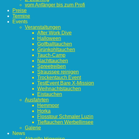
vom Anfänger bis zum Profi
Preise
Termine
Events
Veranstaltungen
After Work Dive
Halloween
Golfballtauchen
Grünkohltauchen
Tauch-Camp
Nachttauchen
Spreetreiben
Straussee reinigen
Trockentauch Event
TestEvent Bare X-Mission
Weihnachtstauchen
Eistauchen
Ausfahrten
Hemmoor
Horka
Flosstour Schmaler Luzin
Tieftauchen Werbellinsee
Galerie
News
Aktuelle Hinweise