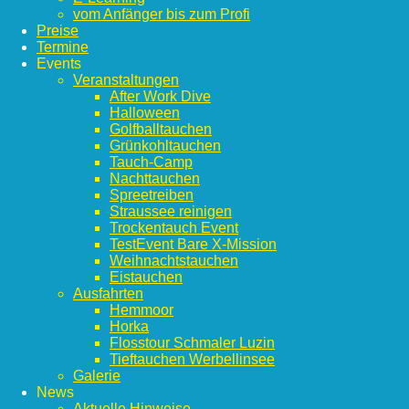
vom Anfänger bis zum Profi
Preise
Termine
Events
Veranstaltungen
After Work Dive
Halloween
Golfballtauchen
Grünkohltauchen
Tauch-Camp
Nachttauchen
Spreetreiben
Straussee reinigen
Trockentauch Event
TestEvent Bare X-Mission
Weihnachtstauchen
Eistauchen
Ausfahrten
Hemmoor
Horka
Flosstour Schmaler Luzin
Tieftauchen Werbellinsee
Galerie
News
Aktuelle Hinweise