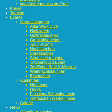
vom Anfänger bis zum Profi
Preise
Termine
Events
Veranstaltungen
After Work Dive
Halloween
Golfballtauchen
Grünkohltauchen
Tauch-Camp
Nachttauchen
Spreetreiben
Straussee reinigen
Trockentauch Event
TestEvent Bare X-Mission
Weihnachtstauchen
Eistauchen
Ausfahrten
Hemmoor
Horka
Flosstour Schmaler Luzin
Tieftauchen Werbellinsee
Galerie
News
Aktuelle Hinweise