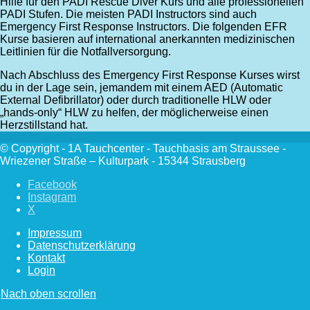
Hilfe für den PADI Rescue Diver Kurs und alle professionellen
PADI Stufen. Die meisten PADI Instructors sind auch
Emergency First Response Instructors. Die folgenden EFR
Kurse basieren auf international anerkannten medizinischen
Leitlinien für die Notfallversorgung.
Nach Abschluss des Emergency First Response Kurses wirst
du in der Lage sein, jemandem mit einem AED (Automatic
External Defibrillator) oder durch traditionelle HLW oder
„hands-only“ HLW zu helfen, der möglicherweise einen
Herzstillstand hat.
© Copyright - 1A Tauchcenter - Tauchbasis am Straussee -
Wriezener Straße – Kulturpark - 15344 Strausberg
Facebook
Instagram
X
Impressum
Datenschutzerklärung
Kontakt
Login
Nach oben scrollen