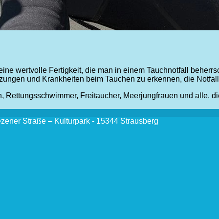
 eine wertvolle Fertigkeit, die man in einem Tauchnotfall behe
erletzungen und Krankheiten beim Tauchen zu erkennen, die Notfall
n, Rettungsschwimmer, Freitaucher, Meerjungfrauen und alle, d
ezener Straße – Kulturpark - 15344 Strausberg