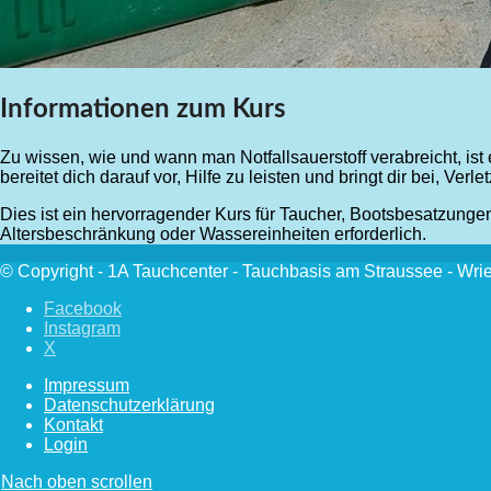
Informationen zum Kurs
Zu wissen, wie und wann man Notfallsauerstoff verabreicht, ist
bereitet dich darauf vor, Hilfe zu leisten und bringt dir bei, V
Dies ist ein hervorragender Kurs für Taucher, Bootsbesatzunge
Altersbeschränkung oder Wassereinheiten erforderlich.
© Copyright - 1A Tauchcenter - Tauchbasis am Straussee - Wri
Facebook
Instagram
X
Impressum
Datenschutzerklärung
Kontakt
Login
Nach oben scrollen