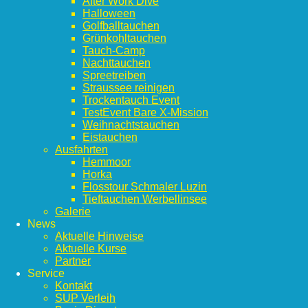
After Work Dive
Halloween
Golfballtauchen
Grünkohltauchen
Tauch-Camp
Nachttauchen
Spreetreiben
Straussee reinigen
Trockentauch Event
TestEvent Bare X-Mission
Weihnachtstauchen
Eistauchen
Ausfahrten
Hemmoor
Horka
Flosstour Schmaler Luzin
Tieftauchen Werbellinsee
Galerie
News
Aktuelle Hinweise
Aktuelle Kurse
Partner
Service
Kontakt
SUP Verleih