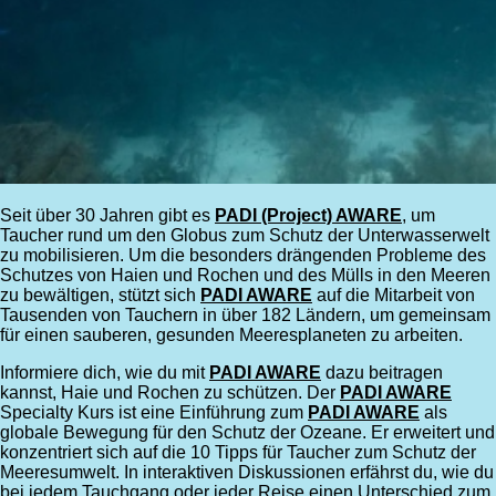
Seit über 30 Jahren gibt es
PADI (Project) AWARE
, um
Taucher rund um den Globus zum Schutz der Unterwasserwelt
zu mobilisieren. Um die besonders drängenden Probleme des
Schutzes von Haien und Rochen und des Mülls in den Meeren
zu bewältigen, stützt sich
PADI AWARE
auf die Mitarbeit von
Tausenden von Tauchern in über 182 Ländern, um gemeinsam
für einen sauberen, gesunden Meeresplaneten zu arbeiten.
Informiere dich, wie du mit
PADI AWARE
dazu beitragen
kannst, Haie und Rochen zu schützen. Der
PADI AWARE
Specialty Kurs ist eine Einführung zum
PADI AWARE
als
globale Bewegung für den Schutz der Ozeane. Er erweitert und
konzentriert sich auf die 10 Tipps für Taucher zum Schutz der
Meeresumwelt. In interaktiven Diskussionen erfährst du, wie du
bei jedem Tauchgang oder jeder Reise einen Unterschied zum