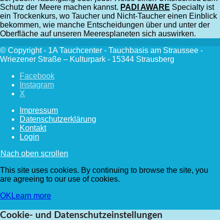
Schutz der Meere machen kannst.
PADI AWARE
Specialty ist
ein Trockenkurs, wo Taucher und Nicht-Taucher einen Einblick
bekommen, wie manche Entscheidungen über und unter der
Oberfläche auf unseren Meeresplaneten sich auswirken.
© Copyright - 1A Tauchcenter - Tauchbasis am Straussee -
Wriezener Straße – Kulturpark - 15344 Strausberg
Facebook
Instagram
X
Impressum
Datenschutzerklärung
Kontakt
Login
Nach oben scrollen
This site uses cookies. By continuing to browse the site, you
are agreeing to our use of cookies.
OK
Learn more
Cookie- und Datenschutzeinstellungen