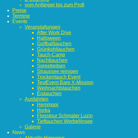
vom Anfänger bis zum Profi
Preise
Termine
Events
Veranstaltungen
After Work Dive
Halloween
Golfballtauchen
Grünkohltauchen
Tauch-Camp
Nachttauchen
Spreetreiben
Straussee reinigen
Trockentauch Event
TestEvent Bare X-Mission
Weihnachtstauchen
Eistauchen
Ausfahrten
Hemmoor
Horka
Flosstour Schmaler Luzin
Tieftauchen Werbellinsee
Galerie
News
Aktuelle Hinweise