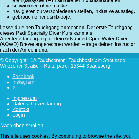
atemgassystem – in simulierten notfallsituationen.
schwimmen ohne maske.
navigieren zu verschiedenen stellen, inklusive ausstieg.
gebrauch einer dsmb-boje.
Lasse dir einen Tauchgang anrechnen! Der erste Tauchgang
dieses Padi Specialty Diver Kurs kann als
Abenteuertauchgang für dein Advanced Open Water Diver
(AOWD) Brevet angerechnet werden – frage deinen Instructor
nach der Anrechnung.
© Copyright - 1A Tauchcenter - Tauchbasis am Straussee -
Wriezener Straße – Kulturpark - 15344 Strausberg
Facebook
Instagram
X
Impressum
Datenschutzerklärung
Kontakt
Login
Nach oben scrollen
This site uses cookies. By continuing to browse the site, you