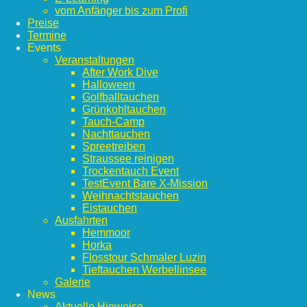
vom Anfänger bis zum Profi
Preise
Termine
Events
Veranstaltungen
After Work Dive
Halloween
Golfballtauchen
Grünkohltauchen
Tauch-Camp
Nachttauchen
Spreetreiben
Straussee reinigen
Trockentauch Event
TestEvent Bare X-Mission
Weihnachtstauchen
Eistauchen
Ausfahrten
Hemmoor
Horka
Flosstour Schmaler Luzin
Tieftauchen Werbellinsee
Galerie
News
Aktuelle Hinweise