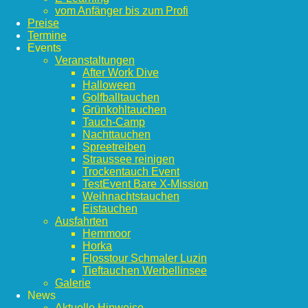
vom Anfänger bis zum Profi
Preise
Termine
Events
Veranstaltungen
After Work Dive
Halloween
Golfballtauchen
Grünkohltauchen
Tauch-Camp
Nachttauchen
Spreetreiben
Straussee reinigen
Trockentauch Event
TestEvent Bare X-Mission
Weihnachtstauchen
Eistauchen
Ausfahrten
Hemmoor
Horka
Flosstour Schmaler Luzin
Tieftauchen Werbellinsee
Galerie
News
Aktuelle Hinweise