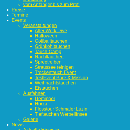
vom Anfänger bis zum Profi
Preise
Termine
Events
Veranstaltungen
After Work Dive
Halloween
Golfballtauchen
Grünkohltauchen
Tauch-Camp
Nachttauchen
Spreetreiben
Straussee reinigen
Trockentauch Event
TestEvent Bare X-Mission
Weihnachtstauchen
Eistauchen
Ausfahrten
Hemmoor
Horka
Flosstour Schmaler Luzin
Tieftauchen Werbellinsee
Galerie
News
Aktuelle Hinweise