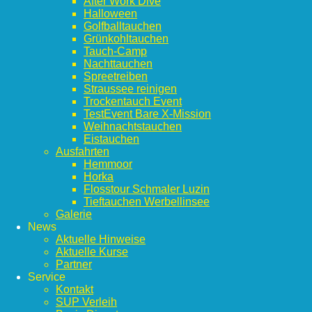
After Work Dive
Halloween
Golfballtauchen
Grünkohltauchen
Tauch-Camp
Nachttauchen
Spreetreiben
Straussee reinigen
Trockentauch Event
TestEvent Bare X-Mission
Weihnachtstauchen
Eistauchen
Ausfahrten
Hemmoor
Horka
Flosstour Schmaler Luzin
Tieftauchen Werbellinsee
Galerie
News
Aktuelle Hinweise
Aktuelle Kurse
Partner
Service
Kontakt
SUP Verleih