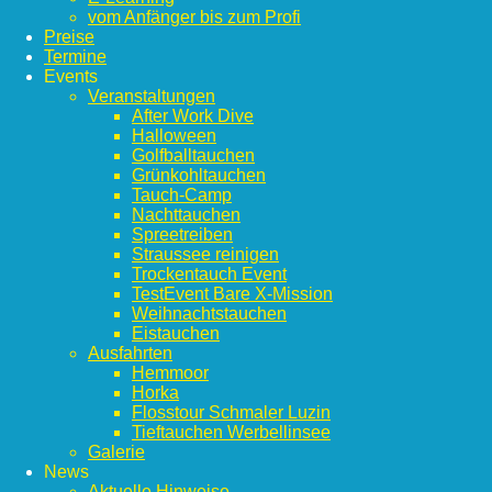
vom Anfänger bis zum Profi
Preise
Termine
Events
Veranstaltungen
After Work Dive
Halloween
Golfballtauchen
Grünkohltauchen
Tauch-Camp
Nachttauchen
Spreetreiben
Straussee reinigen
Trockentauch Event
TestEvent Bare X-Mission
Weihnachtstauchen
Eistauchen
Ausfahrten
Hemmoor
Horka
Flosstour Schmaler Luzin
Tieftauchen Werbellinsee
Galerie
News
Aktuelle Hinweise