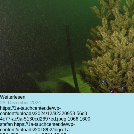
Weiterlesen
29. Dezember 2024
https://1a-tauchcenter.de/wp-
content/uploads/2024/12/82320958-56c3-
4c77-ac9a-5130cd2697ed.jpeg
1066
1600
stefan
https://1a-tauchcenter.de/wp-
content/uploads/2018/02/logo-1a-