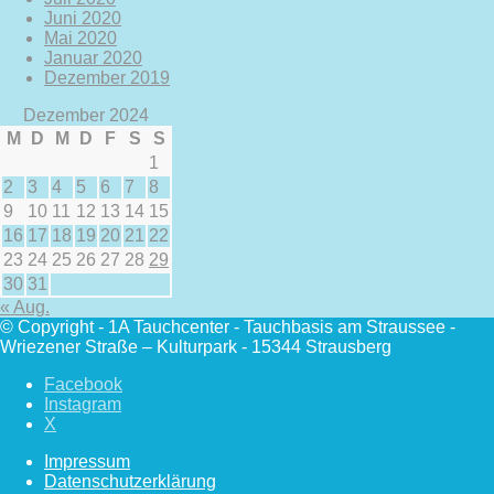
Juni 2020
Mai 2020
Januar 2020
Dezember 2019
Dezember 2024
M
D
M
D
F
S
S
1
2
3
4
5
6
7
8
9
10
11
12
13
14
15
16
17
18
19
20
21
22
23
24
25
26
27
28
29
30
31
« Aug.
© Copyright - 1A Tauchcenter - Tauchbasis am Straussee -
Wriezener Straße – Kulturpark - 15344 Strausberg
Facebook
Instagram
X
Impressum
Datenschutzerklärung