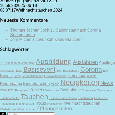
300x259.png
stefan
2024-12-29
16:58:28
2025-06-18
08:37:17
Weihnachtstauchen 2024
Neueste Kommentare
Thomas Jochen Joch
zu
Saisonstart nach Corona
Bedingungen
Jörn Michel
zu
Grünkohlwandertauchen
Schlagwörter
Ausbildung
Ausfahrten
Ausflüge
1A-Tauchcenter
Atemregler
Basisevent
Corona
Ausrüstung
Basis
Boot
Brandenburg
Event
Events
Hemmoor
Gozo
Grünkohltauchen
Grünkohlwandern
Jackets
Neuigkeiten
News
Kindercamp
Kindertauchen
Messe
Reisen
Scubaforce
OWD
PADI
Peregrine
Saisonstart
Shaerwater
Tauchcamp
Tauchen
Tauchcomputer
Tauchen nach Corona
Tauchsafari
Tieftauchen
Trocki
Weihnachtstauchen
Tiettauchen
Trockenanzug
Weihnachten
Öffnungszeiten
Werbellinsee
Winter
Ägypten