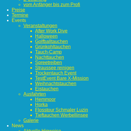
vom Anfänger bis zum Profi
Preise
Termine
Events
Veranstaltungen
After Work Dive
Halloween
Golfballtauchen
Grünkohltauchen
Tauch-Camp
Nachttauchen
Spreetreiben
Straussee reinigen
Trockentauch Event
TestEvent Bare X-Mission
Weihnachtstauchen
Eistauchen
Ausfahrten
Hemmoor
Horka
Flosstour Schmaler Luzin
Tieftauchen Werbellinsee
Galerie
News
Aktuelle Hinweise