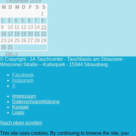
Dezember 2019
M
D
M
D
F
S
S
1
2
3
4
5
6
7
8
9
10
11
12
13
14
15
16
17
18
19
20
21
22
23
24
25
26
27
28
29
30
31
Jan. »
© Copyright - 1A Tauchcenter - Tauchbasis am Straussee -
Wriezener Straße – Kulturpark - 15344 Strausberg
Facebook
Instagram
X
Impressum
Datenschutzerklärung
Kontakt
Login
Nach oben scrollen
This site uses cookies. By continuing to browse the site, you