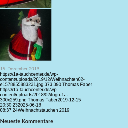
15. Dezember 2019
https://1a-tauchcenter.de/wp-
content/uploads/2019/12/Weihnachten02-
e1578855883231.jpg
373
390
Thomas Faber
https://1a-tauchcenter.de/wp-
content/uploads/2018/02/logo-1a-
300x259.png
Thomas Faber
2019-12-15
20:30:23
2025-06-18
08:37:24
Weihnachtstauchen 2019
Neueste Kommentare