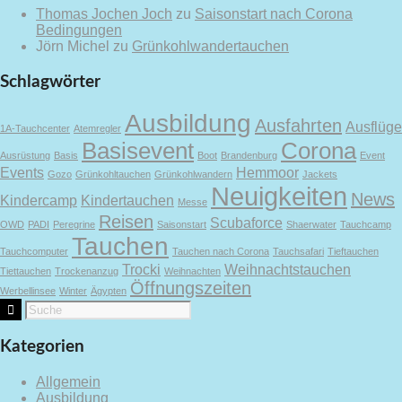
Thomas Jochen Joch
zu
Saisonstart nach Corona
Bedingungen
Jörn Michel
zu
Grünkohlwandertauchen
Schlagwörter
Ausbildung
Ausfahrten
Ausflüge
1A-Tauchcenter
Atemregler
Basisevent
Corona
Ausrüstung
Basis
Boot
Brandenburg
Event
Events
Hemmoor
Gozo
Grünkohltauchen
Grünkohlwandern
Jackets
Neuigkeiten
News
Kindercamp
Kindertauchen
Messe
Reisen
Scubaforce
OWD
PADI
Peregrine
Saisonstart
Shaerwater
Tauchcamp
Tauchen
Tauchcomputer
Tauchen nach Corona
Tauchsafari
Tieftauchen
Trocki
Weihnachtstauchen
Tiettauchen
Trockenanzug
Weihnachten
Öffnungszeiten
Werbellinsee
Winter
Ägypten
Kategorien
Allgemein
Ausbildung