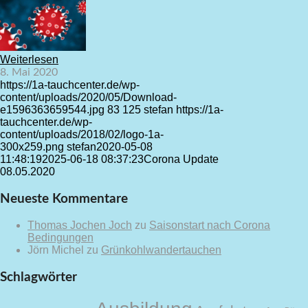
Weiterlesen
8. Mai 2020
https://1a-tauchcenter.de/wp-
content/uploads/2020/05/Download-
e1596363659544.jpg
83
125
stefan
https://1a-
tauchcenter.de/wp-
content/uploads/2018/02/logo-1a-
300x259.png
stefan
2020-05-08
11:48:19
2025-06-18 08:37:23
Corona Update
08.05.2020
Neueste Kommentare
Thomas Jochen Joch
zu
Saisonstart nach Corona
Bedingungen
Jörn Michel
zu
Grünkohlwandertauchen
Schlagwörter