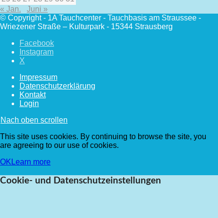
« Jan.
Juni »
© Copyright - 1A Tauchcenter - Tauchbasis am Straussee -
Wriezener Straße – Kulturpark - 15344 Strausberg
Facebook
Instagram
X
Impressum
Datenschutzerklärung
Kontakt
Login
Nach oben scrollen
This site uses cookies. By continuing to browse the site, you
are agreeing to our use of cookies.
OK
Learn more
Cookie- und Datenschutzeinstellungen