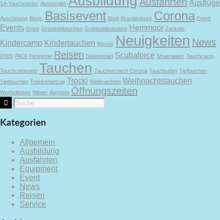
Ausbildung
Ausfahrten
Ausflüge
1A-Tauchcenter
Atemregler
Basisevent
Corona
Ausrüstung
Basis
Boot
Brandenburg
Event
Events
Hemmoor
Gozo
Grünkohltauchen
Grünkohlwandern
Jackets
Neuigkeiten
News
Kindercamp
Kindertauchen
Messe
Reisen
Scubaforce
OWD
PADI
Peregrine
Saisonstart
Shaerwater
Tauchcamp
Tauchen
Tauchcomputer
Tauchen nach Corona
Tauchsafari
Tieftauchen
Trocki
Weihnachtstauchen
Tiettauchen
Trockenanzug
Weihnachten
Öffnungszeiten
Werbellinsee
Winter
Ägypten
Kategorien
Allgemein
Ausbildung
Ausfahrten
Equipment
Event
News
Reisen
Service