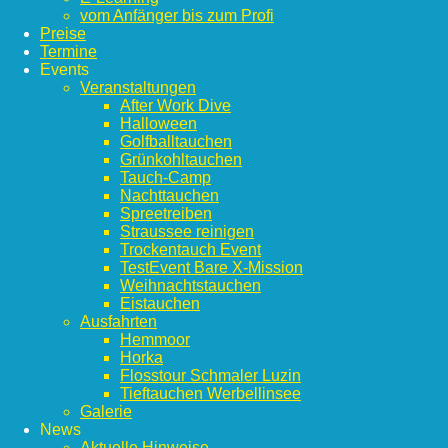
vom Anfänger bis zum Profi
Preise
Termine
Events
Veranstaltungen
After Work Dive
Halloween
Golfballtauchen
Grünkohltauchen
Tauch-Camp
Nachttauchen
Spreetreiben
Straussee reinigen
Trockentauch Event
TestEvent Bare X-Mission
Weihnachtstauchen
Eistauchen
Ausfahrten
Hemmoor
Horka
Flosstour Schmaler Luzin
Tieftauchen Werbellinsee
Galerie
News
Aktuelle Hinweise